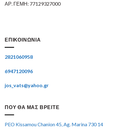
ΑΡ. ΓΕΜΗ: 77129327000
ΕΠΙΚΟΙΝΩΝΙΑ
2821060958
6947120096
jos_vats@yahoo.gr
ΠΟΥ ΘΑ ΜΑΣ ΒΡΕΙΤΕ
PEO Kissamou Chanion 45, Ag. Marina 730 14