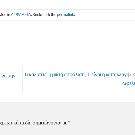
sted in
ΑΣΦΑΛΕΙΑ
. Bookmark the
permalink
.
Τι καλύπτει η μικτή ασφάλιση; Τι είναι η «απαλλαγή» κα
 να μην
ωφελε
χρεωτικά πεδία σημειώνονται με
*